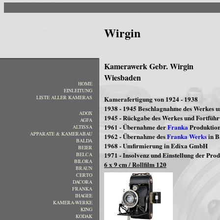
Wirgin
Kamerawerk Gebr. Wirgin
Wiesbaden
HOME
EINLEITUNG
LISTE ALLER KAMERAS
Kamerafertigung von 1924 - 1938
1938 - 1945 Beschlagnahme des Werkes u
ADOX
1945 - Rückgabe des Werkes und Fortführ
AGFA
1961 - Übernahme der
Franka
Produktion
ALTISSA
APPARATE & KAMERABAU
1962 - Übernahme
des
Franka Werks
in B
BALDA
1968 - Umfirmierung in Edixa GmbH
BEIER
1971 - Insolvenz und Einstellung der Pro
BELCA
BILORA
6 x 9 cm / Rollfilm 120
BRAUN
CERTO
DACORA
FRANKA
IHAGEE
KAMERA-WERKE
KING
KODAK