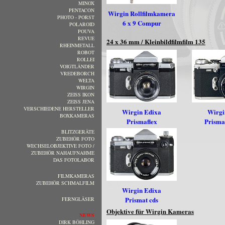
MINOX
PENTACON
Wirgin Rollfilmkamera
PHOTO - PORST
6 x 9 Compur
POLAROID
POUVA
REVUE
24 x 36 mm / Kleinbildfilmfilm 135
RHEINMETALL
ROBOT
ROLLEI
VOIGTLÄNDER
VREDEBORCH
WELTA
WIRGIN
ZEISS IKON
ZEISS JENA
VERSCHIEDENE HERSTELLER
Wirgin Edixa
Wirgi
BOXKAMERAS
Prismaflex
Prisma
BLITZGERÄTE
ZUBEHÖR FOTO
WECHSELOBJEKTIVE FOTO /
ZUBEHÖR NAHAUFNAHME
DAS FOTOLABOR
FILMKAMERAS
ZUBEHÖR SCHMALFILM
Wirgin Edixa
Prismat cds
FERNGLÄSER
Objektive für Wirgin Kameras
NEWS
DIRK BÖHLING